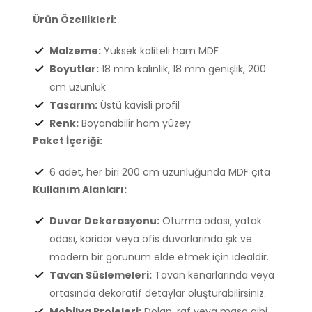
Ürün Özellikleri:
Malzeme:
Yüksek kaliteli ham MDF
Boyutlar:
18 mm kalınlık, 18 mm genişlik, 200
cm uzunluk
Tasarım:
Üstü kavisli profil
Renk:
Boyanabilir ham yüzey
Paket İçeriği:
6 adet, her biri 200 cm uzunluğunda MDF çıta
Kullanım Alanları:
Duvar Dekorasyonu:
Oturma odası, yatak
odası, koridor veya ofis duvarlarında şık ve
modern bir görünüm elde etmek için idealdir.
Tavan Süslemeleri:
Tavan kenarlarında veya
ortasında dekoratif detaylar oluşturabilirsiniz.
Mobilya Projeleri:
Dolap, raf veya masa gibi