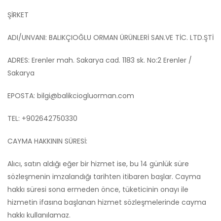
ŞİRKET
ADI/UNVANI: BALIKÇIOĞLU ORMAN ÜRÜNLERİ SAN.VE TİC. LTD.ŞTİ
ADRES: Erenler mah. Sakarya cad. 1183 sk. No:2 Erenler /
Sakarya
EPOSTA:
bilgi@balikciogluorman.com
TEL: +902642750330
CAYMA HAKKININ SÜRESİ:
Alıcı, satın aldığı eğer bir hizmet ise, bu 14 günlük süre
sözleşmenin imzalandığı tarihten itibaren başlar. Cayma
hakkı süresi sona ermeden önce, tüketicinin onayı ile
hizmetin ifasına başlanan hizmet sözleşmelerinde cayma
hakkı kullanılamaz.