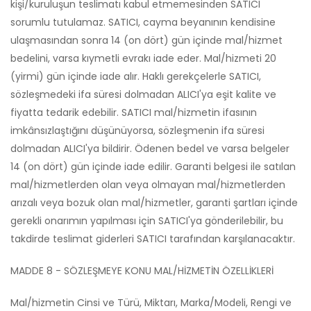
kişi/kuruluşun teslimatı kabul etmemesinden SATICI
sorumlu tutulamaz. SATICI, cayma beyanının kendisine
ulaşmasından sonra 14 (on dört) gün içinde mal/hizmet
bedelini, varsa kıymetli evrakı iade eder. Mal/hizmeti 20
(yirmi) gün içinde iade alır. Haklı gerekçelerle SATICI,
sözleşmedeki ifa süresi dolmadan ALICI'ya eşit kalite ve
fiyatta tedarik edebilir. SATICI mal/hizmetin ifasının
imkânsızlaştığını düşünüyorsa, sözleşmenin ifa süresi
dolmadan ALICI'ya bildirir. Ödenen bedel ve varsa belgeler
14 (on dört) gün içinde iade edilir. Garanti belgesi ile satılan
mal/hizmetlerden olan veya olmayan mal/hizmetlerden
arızalı veya bozuk olan mal/hizmetler, garanti şartları içinde
gerekli onarımın yapılması için SATICI'ya gönderilebilir, bu
takdirde teslimat giderleri SATICI tarafından karşılanacaktır.
MADDE 8 - SÖZLEŞMEYE KONU MAL/HİZMETİN ÖZELLİKLERİ
Mal/hizmetin Cinsi ve Türü, Miktarı, Marka/Modeli, Rengi ve