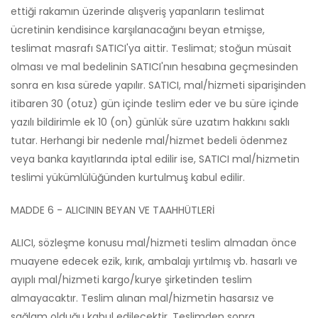
ettiği rakamın üzerinde alışveriş yapanların teslimat
ücretinin kendisince karşılanacağını beyan etmişse,
teslimat masrafı SATICI'ya aittir. Teslimat; stoğun müsait
olması ve mal bedelinin SATICI'nın hesabına geçmesinden
sonra en kısa sürede yapılır. SATICI, mal/hizmeti siparişinden
itibaren 30 (otuz) gün içinde teslim eder ve bu süre içinde
yazılı bildirimle ek 10 (on) günlük süre uzatım hakkını saklı
tutar. Herhangi bir nedenle mal/hizmet bedeli ödenmez
veya banka kayıtlarında iptal edilir ise, SATICI mal/hizmetin
teslimi yükümlülüğünden kurtulmuş kabul edilir.
MADDE 6 - ALICININ BEYAN VE TAAHHÜTLERİ
ALICI, sözleşme konusu mal/hizmeti teslim almadan önce
muayene edecek ezik, kırık, ambalajı yırtılmış vb. hasarlı ve
ayıplı mal/hizmeti kargo/kurye şirketinden teslim
almayacaktır. Teslim alınan mal/hizmetin hasarsız ve
sağlam olduğu kabul edilecektir. Teslimden sonra