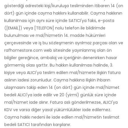
gösterdiği adresteki kişi/kuruluşa tesliminden itibaren 14 (on
dört) gün içinde cayma hakkını kullanabilir. Cayma hakkının
kullanılması için aynı süre içinde SATICI'ya faks, e-posta
([EMAİL]) veya [TELEFON] nolu telefon ile bildirimde
bulunulması ve mal/hizmetin 14. madde hükümleri
çerçevesinde ve iş bu sözleşmenin ayrılmaz parçası olan ve
rafhomestore.com web sitesinde yayınlanmış olan ön
bilgiler gereğince, ambalaj ve içeriğinin denenirken hasar
görmemiş olası şarttır. Bu hakkın kullanılması halinde, 3.
kişiye veya ALICI'ya teslim edilen mal/hizmete ilişkin fatura
aslının iadesi zorunludur. Cayma hakkına ilişkin ihbarın
ulaşmasını takip eden 14 (on dört) gün içinde mal/hizmet
bedeli ALICI'ya iade edilir ve 20 (yirmi) günlük süre içinde
mal/hizmet iade alınır. Fatura aslı gönderilmezse, ALICI'ya
KDV ve varsa diğer yasal yükümlülükler iade edilemez.
Cayma hakkı nedeni ile iade edilen mal/hizmetin teslimat
bedeli SATICI tarafından karşılanır.