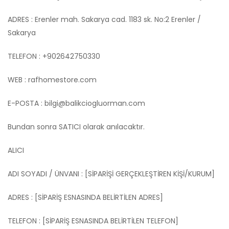
ADRES : Erenler mah. Sakarya cad. 1183 sk. No:2 Erenler /
Sakarya
TELEFON : +902642750330
WEB : rafhomestore.com
E-POSTA :
bilgi@balikciogluorman.com
Bundan sonra SATICI olarak anılacaktır.
ALICI
ADI SOYADI / ÜNVANI : [SİPARİŞİ GERÇEKLEŞTİREN KİŞİ/KURUM]
ADRES : [SİPARİŞ ESNASINDA BELİRTİLEN ADRES]
TELEFON : [SİPARİŞ ESNASINDA BELİRTİLEN TELEFON]