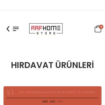
0
HIRDAVAT ÜRÜNLERİ
ÖZEL SİPARİŞLERİN KARGOYA TESLİM SÜRESİ 7 İŞ GÜNÜDÜR.