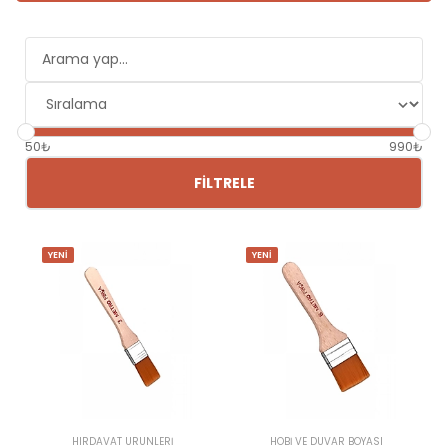
50₺
990₺
FILTRELE
YENİ
YENİ
HIRDAVAT ÜRÜNLERİ
HOBİ VE DUVAR BOYASI