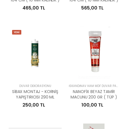
104 CM ( 10 MM KALINLIK )
104 CM ( 10 MM KALINLIK )
465,00 TL
565,00 TL
YENİ
DUVAR DEKORASYONU
İSKANDİNAV HAM MDF DUVAR PANELLERİ
SİBAX MONTAJ - KORNİŞ
NANOFİX BEYAZ TAMİR
YAPIŞTIRICISI 290 ML
MACUNU 200 GR ( TÜP )
250,00 TL
100,00 TL