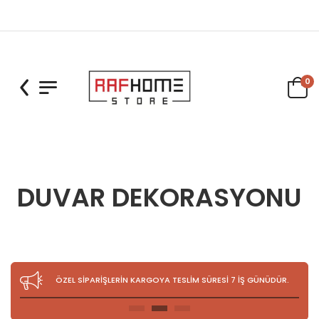
0
DUVAR DEKORASYONU
ÖZEL SİPARİŞLERİN KARGOYA TESLİM SÜRESİ 7 İŞ GÜNÜDÜR.