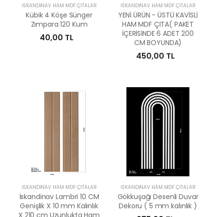
İSKANDİNAV HAM MDF ÇITALAR
İSKANDİNAV HAM MDF ÇITALAR
Kübik 4 Köşe Sünger
YENİ ÜRÜN - ÜSTÜ KAVİSLİ
Zımpara 120 Kum
HAM MDF ÇITA( PAKET
İÇERİSİNDE 6 ADET 200
40,00 TL
CM BOYUNDA)
450,00 TL
İSKANDİNAV HAM MDF ÇITALAR
İSKANDİNAV HAM MDF ÇITALAR
İskandinav Lambri 10 CM
Gökkuşağı Desenli Duvar
Genişlik X 10 mm Kalınlık
Dekoru ( 5 mm kalınlık )
X 210 cm Uzunlukta Ham