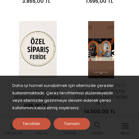
3.855,00 TL
1.695,00 TL
Daha iyi hizmet sunabilmek için sitemizde çerezler
RAFHOMESTORE ÖZEL SİPARİŞLER
RAFHOMESTORE ÖZEL SİPARİŞLER
Ümran Zorbozan ÖZEL
HANDE ORGANIZASYON
kullanılmaktadır. Çerez tercihlerinizi düzenleyebilir
SİPARİŞİ (FERİDE HANIM)
ÖZEL SİPARİŞİ (MUSTAGİM
veya sitemizde gezinmeye devam ederek çerez
BEY)
595,00 TL
kullanımını kabul etmiş sayılırsınız.
14.500,00 TL
Tercihler
Tamam
ANASAYFA
PAYLAŞ
SEPETIM
ARAMA
MENÜ