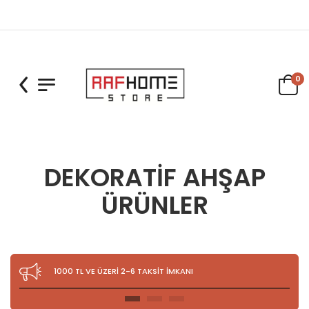
0
DEKORATİF AHŞAP
ÜRÜNLER
ÖZEL SİPARİŞLERİN KARGOYA TESLİM SÜRESİ 7 İŞ GÜNÜDÜR.