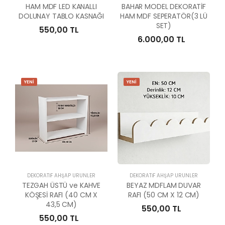
HAM MDF LED KANALLI
BAHAR MODEL DEKORATİF
DOLUNAY TABLO KASNAĞI
HAM MDF SEPERATÖR(3 LÜ
SET)
550,00 TL
6.000,00 TL
YENİ
YENİ
DEKORATİF AHŞAP ÜRÜNLER
DEKORATİF AHŞAP ÜRÜNLER
TEZGAH ÜSTÜ ve KAHVE
BEYAZ MDFLAM DUVAR
KÖŞESİ RAFI (40 CM X
RAFI (50 CM X 12 CM)
43,5 CM)
550,00 TL
550,00 TL