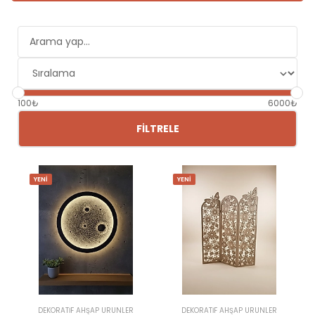
100₺
6000₺
FILTRELE
YENİ
YENİ
DEKORATİF AHŞAP ÜRÜNLER
DEKORATİF AHŞAP ÜRÜNLER