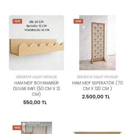
YENİ
YENİ
DEKORATİF AHŞAP ÜRÜNLER
DEKORATİF AHŞAP ÜRÜNLER
HAM MDF BOYANABİLİR
HAM MDF SEPERATÖR (70
DUVAR RAFI (50 CM X 12
CM X 120 CM )
CM)
2.500,00 TL
550,00 TL
YENİ