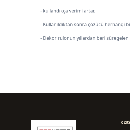
- kullandıkça verimi artar.
- Kullanıldıktan sonra çözücü herhangi bir
- Dekor rulonun yıllardan beri süregelen bi
Kat