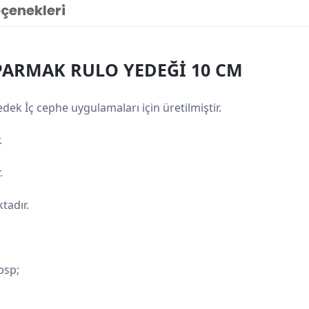
eçenekleri
PARMAK RULO YEDEĞİ 10 CM
dek İç cephe uygulamaları için üretilmiştir.
.
.
tadır.
nbsp;