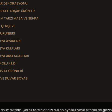
AR DEKORASYONU
RATİF AHŞAP ÜRÜNLER
M TARZI MASA VE SEHPA
 ÇERÇEVE
 ÜRÜNLERİ
LYA AYAKLARI
LYA KULPLARI
LYA AKSESUARLARI
KOLU KİLİDİ
AVAT ÜRÜNLERİ
 VE DUVAR BOYASI
llanılmaktadır. Çerez tercihlerinizi düzenleyebilir veya sitemizde gez
 e-ticaret sitesi
Kolay Sipariş E-Ticaret Paketleri
ile hazırlanmışt