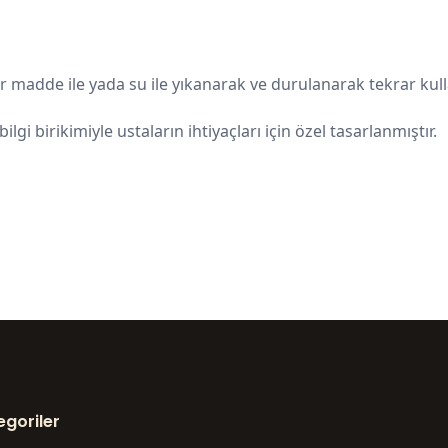
 madde ile yada su ile yıkanarak ve durulanarak tekrar kullan
lgi birikimiyle ustaların ihtiyaçları için özel tasarlanmıştır.
egoriler