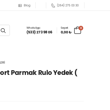
Blog
(264) 275 03 30
WhatsApp:
Sepet:
0
(533) 273 98 06
0,00 ₺
ERİ
port Parmak Rulo Yedek (